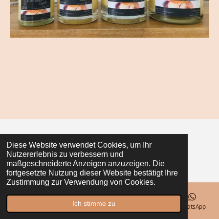
© 2021 - 2026 Seiler z‘Straß
Diese Website verwendet Cookies, um Ihr
Nutzererlebnis zu verbessern und
Mit Unterstützung von
Webador
maßgeschneiderte Anzeigen anzuzeigen. Die
fortgesetzte Nutzung dieser Website bestätigt Ihre
Zustimmung zur Verwendung von Cookies.
Ich stimme zu
E-Mail
Telefon
Karte
Facebook
WhatsApp