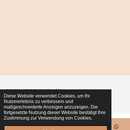
i
i
i
i
l
l
l
l
e
e
e
e
n
n
n
n
© 2021 - 2026 Seiler z‘Straß
Diese Website verwendet Cookies, um Ihr
Mit Unterstützung von
Webador
Nutzererlebnis zu verbessern und
maßgeschneiderte Anzeigen anzuzeigen. Die
fortgesetzte Nutzung dieser Website bestätigt Ihre
Zustimmung zur Verwendung von Cookies.