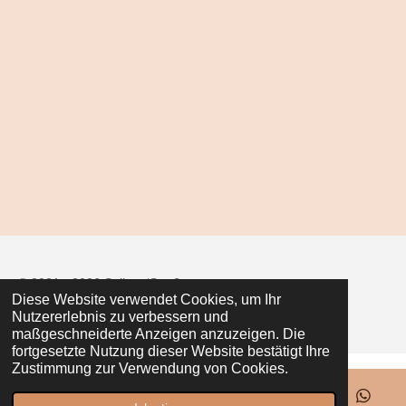
i
i
i
i
l
l
l
l
e
e
e
e
n
n
n
n
© 2021 - 2026 Seiler z‘Straß
Diese Website verwendet Cookies, um Ihr
Mit Unterstützung von
Webador
Nutzererlebnis zu verbessern und
maßgeschneiderte Anzeigen anzuzeigen. Die
fortgesetzte Nutzung dieser Website bestätigt Ihre
Zustimmung zur Verwendung von Cookies.