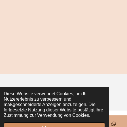
i
i
i
i
l
l
l
l
e
e
e
e
n
n
n
n
© 2021 - 2026 Seiler z‘Straß
Diese Website verwendet Cookies, um Ihr
Mit Unterstützung von
Webador
Nutzererlebnis zu verbessern und
maßgeschneiderte Anzeigen anzuzeigen. Die
fortgesetzte Nutzung dieser Website bestätigt Ihre
Zustimmung zur Verwendung von Cookies.