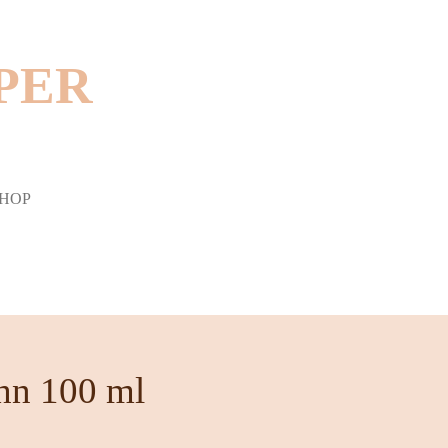
ER S
HOP
hn 100 ml