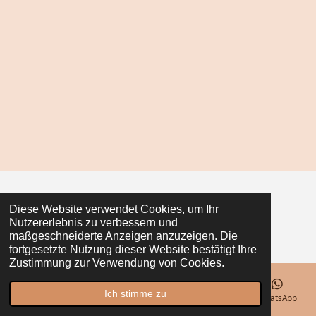
e
e
e
e
n
n
n
n
© 2021 - 2026 Seiler z‘Straß
Diese Website verwendet Cookies, um Ihr
Nutzererlebnis zu verbessern und
Mit Unterstützung von
Webador
maßgeschneiderte Anzeigen anzuzeigen. Die
fortgesetzte Nutzung dieser Website bestätigt Ihre
Zustimmung zur Verwendung von Cookies.
Ich stimme zu
E-Mail
Telefon
Karte
Facebook
WhatsApp