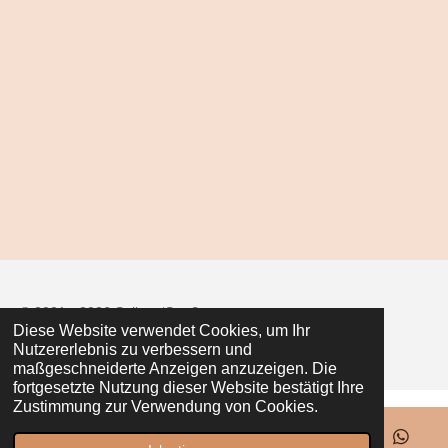
e
e
e
e
n
n
n
n
© 2021 - 2026 Seiler z‘Straß
Diese Website verwendet Cookies, um Ihr
Mit Unterstützung von
Webador
Nutzererlebnis zu verbessern und
maßgeschneiderte Anzeigen anzuzeigen. Die
fortgesetzte Nutzung dieser Website bestätigt Ihre
Zustimmung zur Verwendung von Cookies.