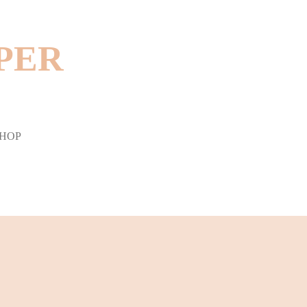
ER S
HOP